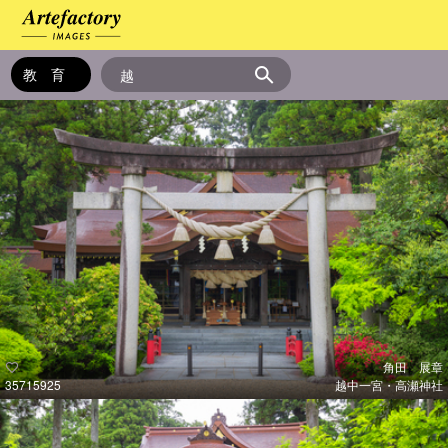
角田 展章
35715925
越中一宮・高瀬神社