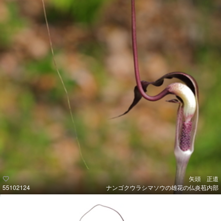
矢頭 正道
55102124
ナンゴクウラシマソウの雄花の仏炎苞内部