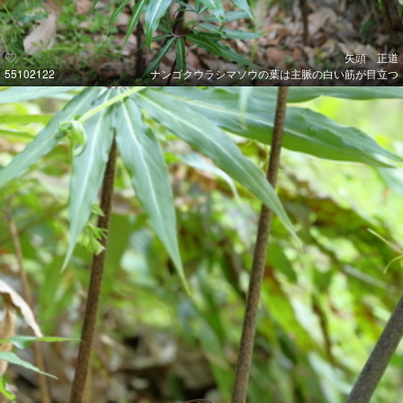
矢頭 正道
55102122
ナンゴクウラシマソウの葉は主脈の白い筋が目立つ