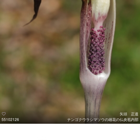
矢頭 正道
55102126
ナンゴクウラシマソウの雄花の仏炎苞内部