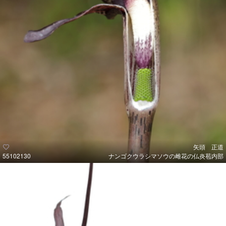
矢頭 正道
55102130
ナンゴクウラシマソウの雌花の仏炎苞内部