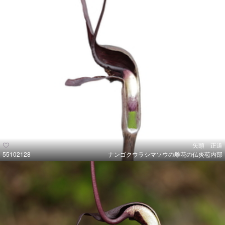
矢頭 正道
55102128
ナンゴクウラシマソウの雌花の仏炎苞内部