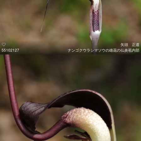
矢頭 正道
55102127
ナンゴクウラシマソウの雄花の仏炎苞内部