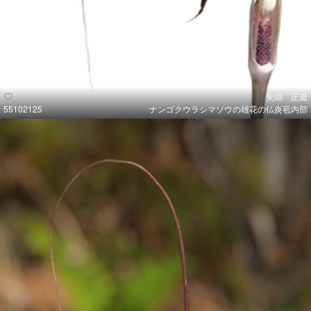
矢頭 正道
55102125
ナンゴクウラシマソウの雄花の仏炎苞内部