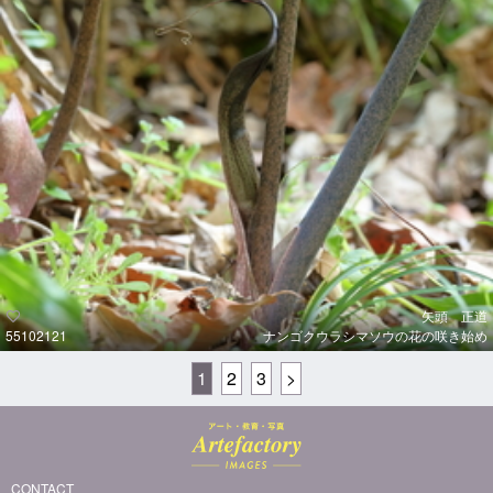
矢頭 正道
55102121
ナンゴクウラシマソウの花の咲き始め
1
2
3
>
CONTACT