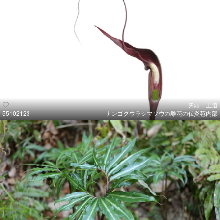
矢頭 正道
55102123
ナンゴクウラシマソウの雌花の仏炎苞内部