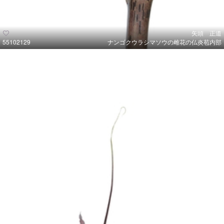
矢頭 正道
55102129
ナンゴクウラシマソウの雌花の仏炎苞内部