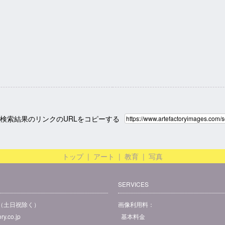
検索結果のリンクのURLをコピーする
トップ
|
アート
|
教育
|
写真
SERVICES
00（土日祝除く）
画像利用料：
ry.co.jp
基本料金