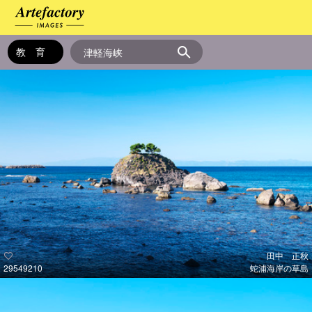
田中 正秋
29549210
蛇浦海岸の草島