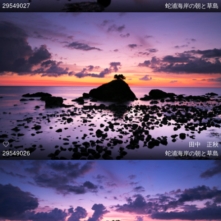
29549027
蛇浦海岸の朝と草島
田中 正秋
29549026
蛇浦海岸の朝と草島