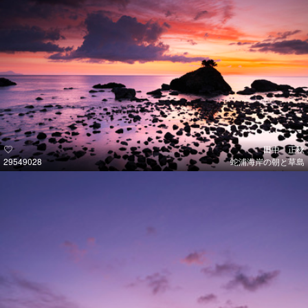
田中 正秋
29549028
蛇浦海岸の朝と草島