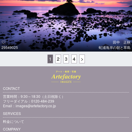
田中 正秋
29549025
蛇浦海岸の朝と草島
1
2
3
4
>
CONTACT
営業時間：9:30～18:30（土日祝除く）
フリーダイアル：0120-484-239
Email：
images@artefactory.co.jp
SERVICES
料金について
COMPANY