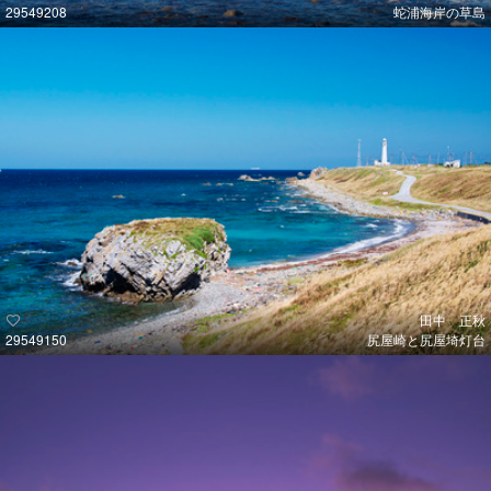
29549208
蛇浦海岸の草島
田中 正秋
29549150
尻屋崎と尻屋埼灯台