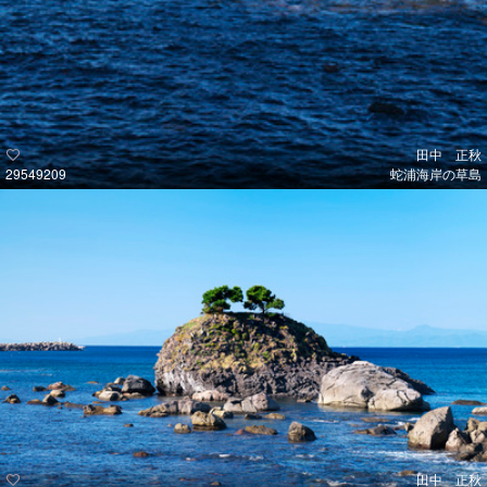
田中 正秋
29549209
蛇浦海岸の草島
田中 正秋