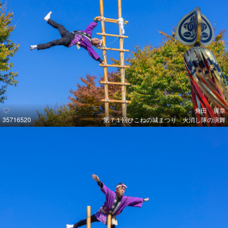
角田 展章
35716520
第７１回ひこねの城まつり 火消し隊の演舞