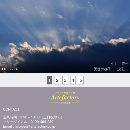
中井 寿一
11827724
天使の梯子、（光芒）
1
2
3
4
>
CONTACT
営業時間：9:30～18:30（土日祝除く）
フリーダイアル：0120-484-239
Email：
images@artefactory.co.jp