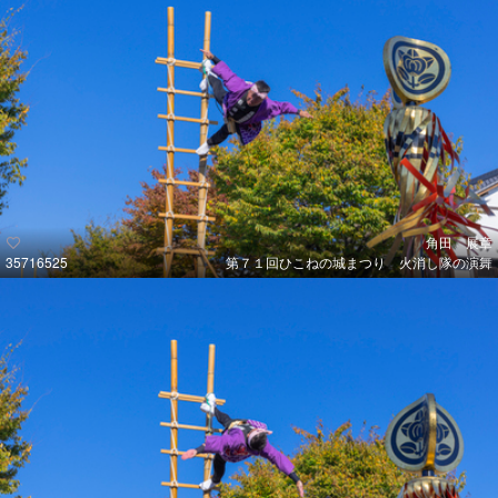
角田 展章
35716525
第７１回ひこねの城まつり 火消し隊の演舞