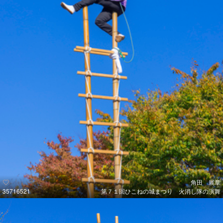
角田 展章
35716521
第７１回ひこねの城まつり 火消し隊の演舞