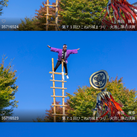
角田 展章
35716524
第７１回ひこねの城まつり 火消し隊の演舞
角田 展章
35716523
第７１回ひこねの城まつり 火消し隊の演舞