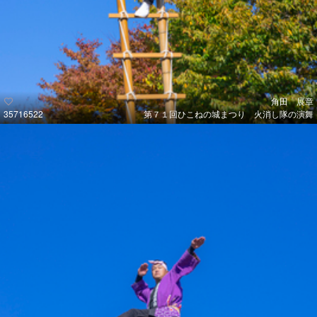
角田 展章
35716522
第７１回ひこねの城まつり 火消し隊の演舞