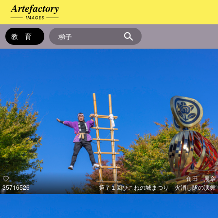
角田 展章
35716526
第７１回ひこねの城まつり 火消し隊の演舞