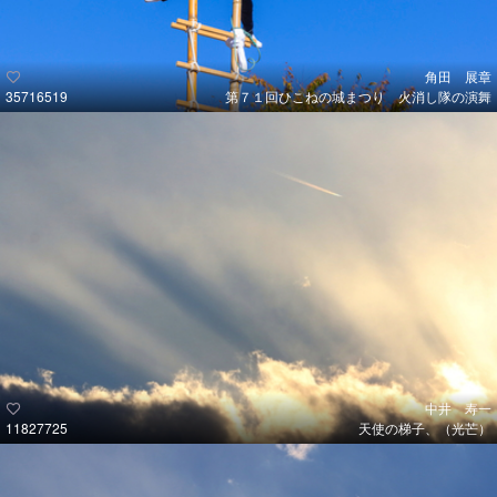
角田 展章
35716519
第７１回ひこねの城まつり 火消し隊の演舞
中井 寿一
11827725
天使の梯子、（光芒）