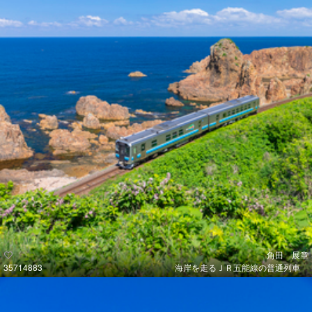
角田 展章
35714883
海岸を走るＪＲ五能線の普通列車