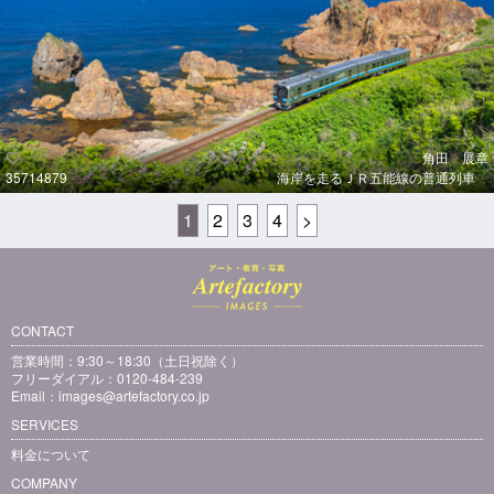
角田 展章
35714879
海岸を走るＪＲ五能線の普通列車
1
2
3
4
>
CONTACT
営業時間：9:30～18:30（土日祝除く）
フリーダイアル：0120-484-239
Email：
images@artefactory.co.jp
SERVICES
料金について
COMPANY