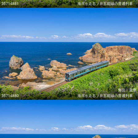
35714881
海岸を走るＪＲ五能線の普通列車
角田 展章
35714880
海岸を走るＪＲ五能線の普通列車