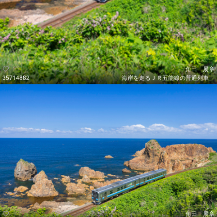
角田 展章
35714882
海岸を走るＪＲ五能線の普通列車
角田 展章