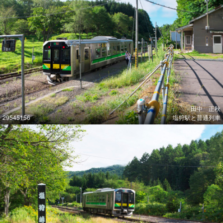
田中 正秋
29545156
塩狩駅と普通列車