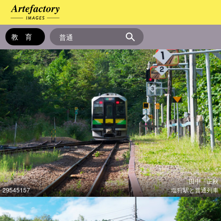
田中 正秋
29545157
塩狩駅と普通列車