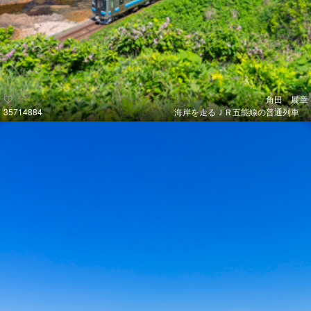
角田 展章
35714884
海岸を走るＪＲ五能線の普通列車