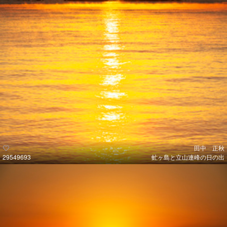
田中 正秋
29549693
虻ヶ島と立山連峰の日の出