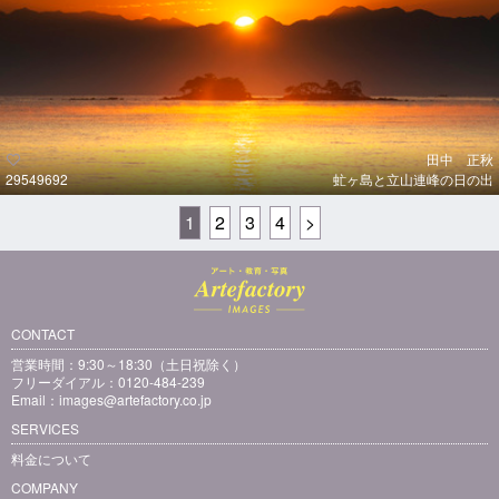
田中 正秋
29549692
虻ヶ島と立山連峰の日の出
1
2
3
4
>
CONTACT
営業時間：9:30～18:30（土日祝除く）
フリーダイアル：0120-484-239
Email：
images@artefactory.co.jp
SERVICES
料金について
COMPANY