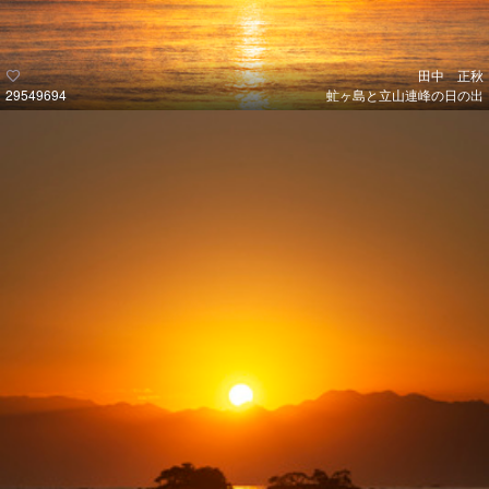
田中 正秋
29549694
虻ヶ島と立山連峰の日の出