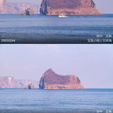
田中 正秋
29550244
宝島の朝と日本海
田中 正秋