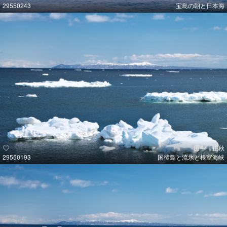
29550243
宝島の朝と日本海
田中 正秋
29550193
国後島と流氷と根室海峡