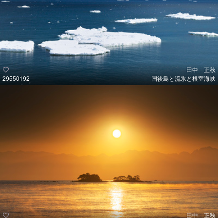
田中 正秋
29550192
国後島と流氷と根室海峡
田中 正秋