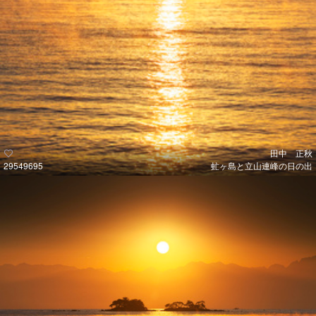
田中 正秋
29549695
虻ヶ島と立山連峰の日の出