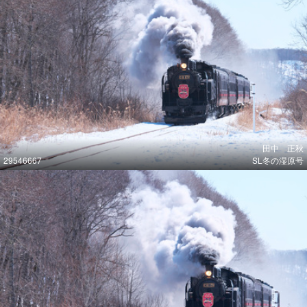
田中 正秋
29546667
SL冬の湿原号