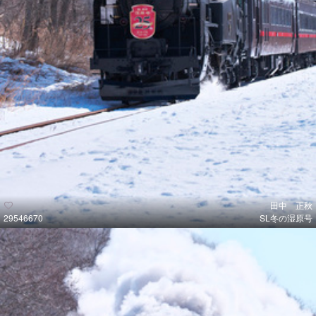
田中 正秋
29546670
SL冬の湿原号