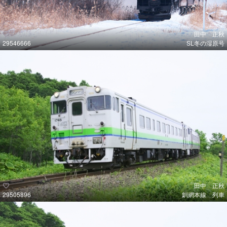
田中 正秋
29546666
SL冬の湿原号
田中 正秋
29505896
釧網本線 列車