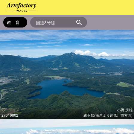
小野 房雄
27616802
親不知(海岸より糸魚川市方面)