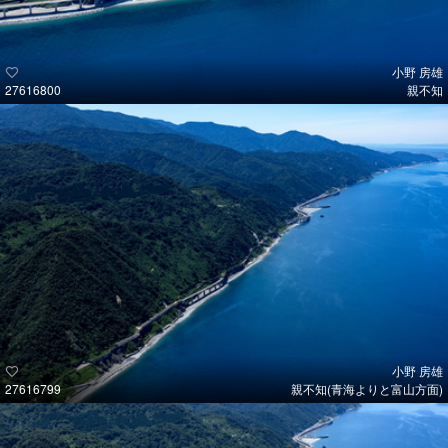
小野 房雄
27616800
親不知
小野 房雄
27616799
親不知(青海よりと富山方面)