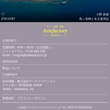
小野 房雄
27616787
鳥ヶ首岬と名立港周辺
CONTACT
営業時間：9:30～18:30（土日祝除く）
フリーダイアル：0120-484-239
Email：
images@artefactory.co.jp
SERVICES
料金について
COMPANY
会社情報：
株式会社アーテファクトリー
アートEC：
ARTGENE SHIOP
Twitter：
Artefactory_Inc
利用規約
プライバシーポリシー
© 2026 アーテファクトリーイメージズ ALL RIGHTS RESERVED