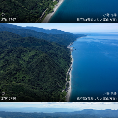
小野 房雄
27616797
親不知(青海よりと富山方面)
小野 房雄
27616796
親不知(青海よりと富山方面)