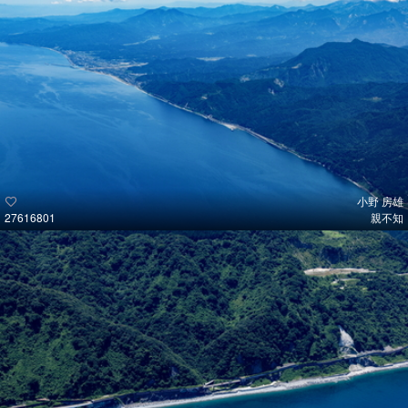
小野 房雄
27616801
親不知