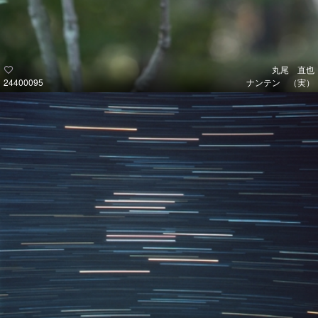
丸尾 直也
24400095
ナンテン （実）