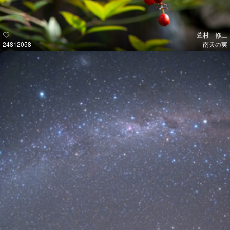
萱村 修三
24812058
南天の実