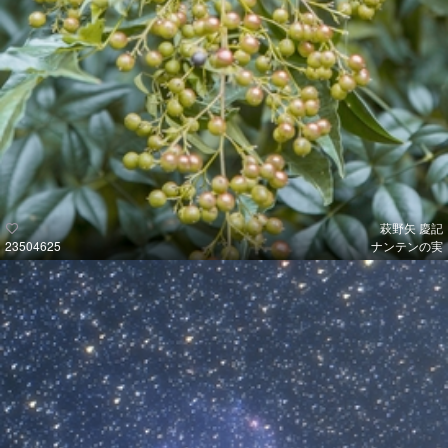
萩野矢 慶記
23504625
ナンテンの実