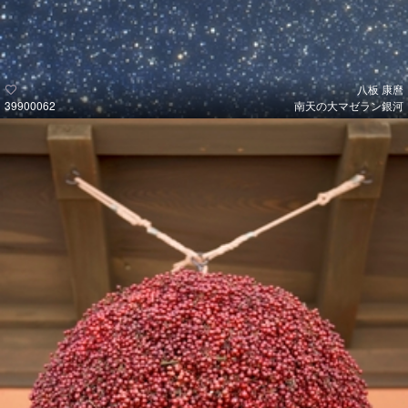
八板 康麿
39900062
南天の大マゼラン銀河