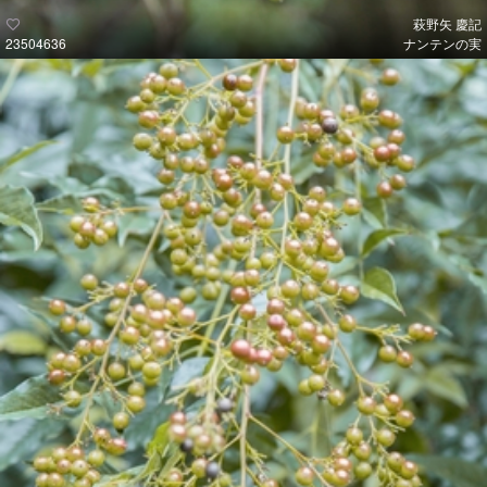
萩野矢 慶記
23504636
ナンテンの実