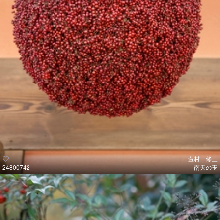
萱村 修三
24800742
南天の玉