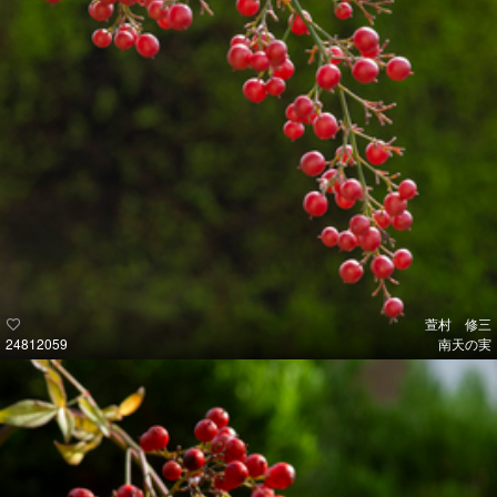
萱村 修三
24812059
南天の実