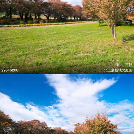
田中 正秋
29546206
北上展勝地の紅葉