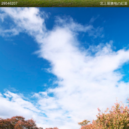
29546207
北上展勝地の紅葉