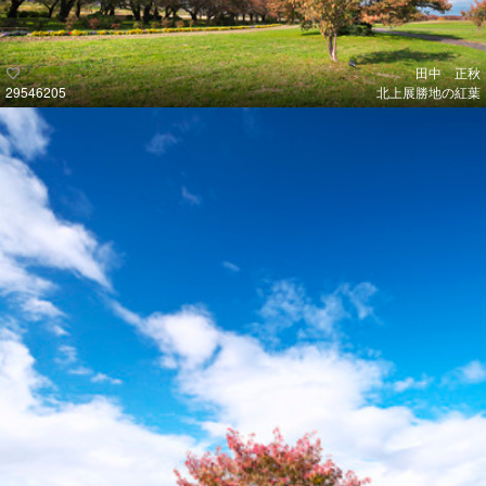
田中 正秋
29546205
北上展勝地の紅葉