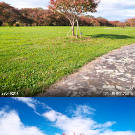
田中 正秋
29546204
北上展勝地の紅葉