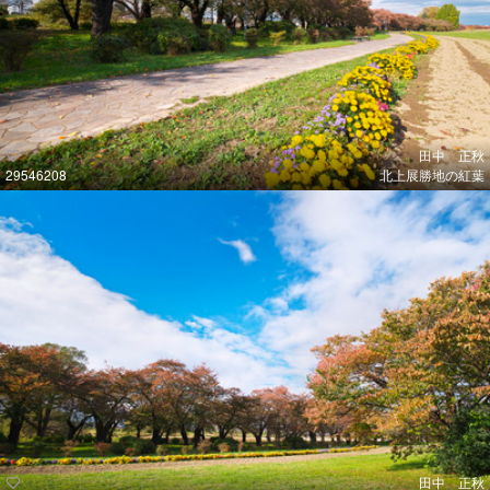
田中 正秋
29546208
北上展勝地の紅葉
田中 正秋