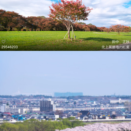
田中 正秋
29546203
北上展勝地の紅葉