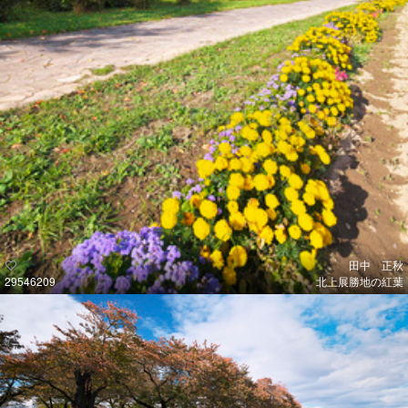
田中 正秋
29546209
北上展勝地の紅葉