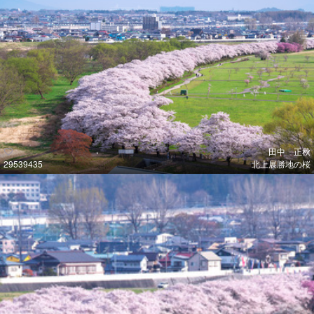
田中 正秋
29539435
北上展勝地の桜