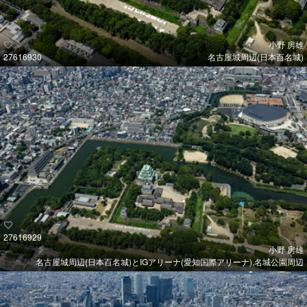
小野 房雄
27616930
名古屋城周辺(日本百名城)
27616929
小野 房雄
名古屋城周辺(日本百名城)とIGアリーナ(愛知国際アリーナ),名城公園周辺