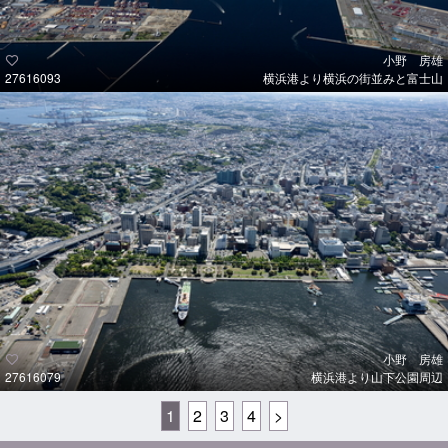
小野 房雄
27616093
横浜港より横浜の街並みと富士山
小野 房雄
27616079
横浜港より山下公園周辺
1
2
3
4
>