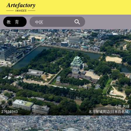
小野 房雄
27616943
名古屋城周辺(日本百名城)