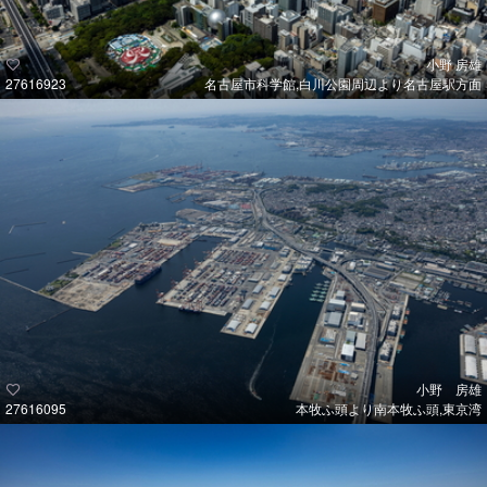
小野 房雄
27616923
名古屋市科学館,白川公園周辺より名古屋駅方面
小野 房雄
27616095
本牧ふ頭より南本牧ふ頭,東京湾