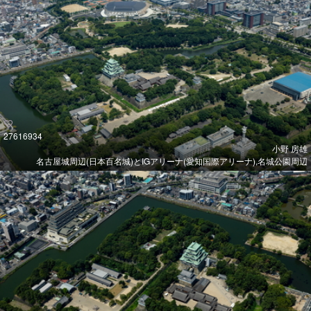
27616934
小野 房雄
名古屋城周辺(日本百名城)とIGアリーナ(愛知国際アリーナ),名城公園周辺