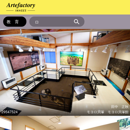
田中 正秋
29547524
モヨロ貝塚 モヨロ貝塚館