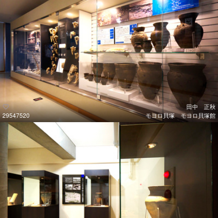
田中 正秋
29547520
モヨロ貝塚 モヨロ貝塚館