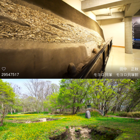
田中 正秋
29547517
モヨロ貝塚 モヨロ貝塚館