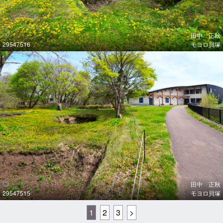
田中 正秋
29547516
モヨロ貝塚
田中 正秋
29547515
モヨロ貝塚
1
2
3
>