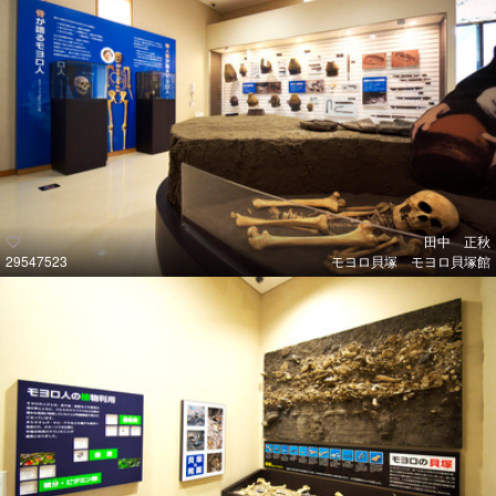
田中 正秋
29547523
モヨロ貝塚 モヨロ貝塚館