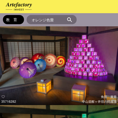
角田 展章
35716282
中山道醒ヶ井宿の問屋場