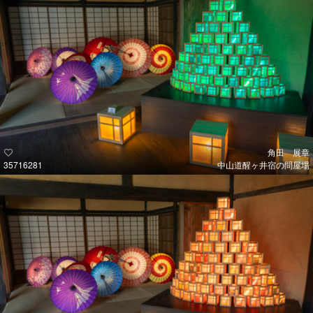
角田 展章
35716281
中山道醒ヶ井宿の問屋場