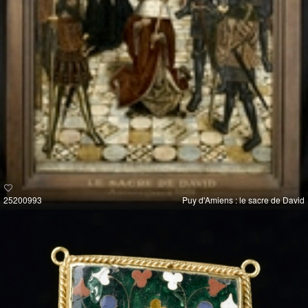
25200993
Puy d'Amiens : le sacre de David