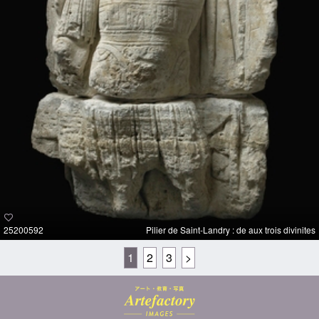
25200592
Pilier de Saint-Landry : de aux trois divinites
1
2
3
>