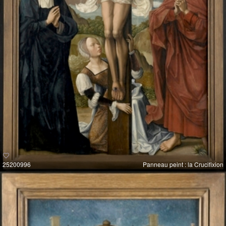
25200996
Panneau peint : la Crucifixion