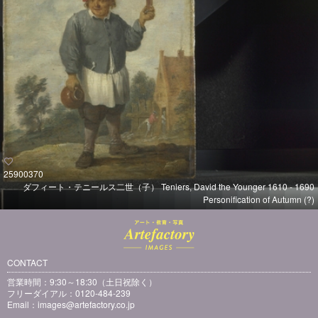
25900370
ダフィート・テニールス二世（子） Teniers, David the Younger 1610 - 1690
Personification of Autumn (?)
CONTACT
営業時間：9:30～18:30（土日祝除く）
フリーダイアル：0120-484-239
Email：
images@artefactory.co.jp