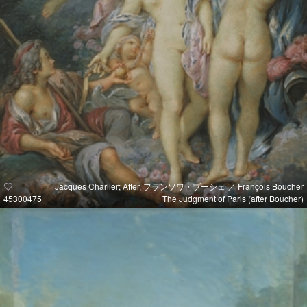
Jacques Charlier; After, フランソワ・ブーシェ ／ François Boucher
45300475
The Judgment of Paris (after Boucher)