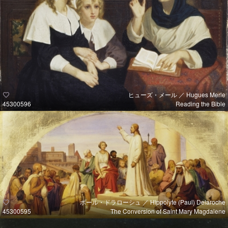
ヒューズ・メール ／ Hugues Merle
45300596
Reading the Bible
ポール・ドラローシュ ／ Hippolyte (Paul) Delaroche
45300595
The Conversion of Saint Mary Magdalene