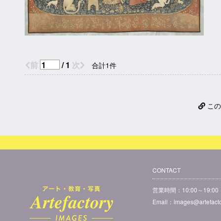
25200459
,
Tenture de la Dame a la Licorne : A mon seul desir
前
/ 1
次
合計1件
この
CONTACT
営業時間：10:00～19:
Email：
images@artefacto