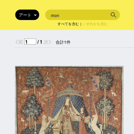
すべてを含む
｜
いずれかを含む
前
/ 1
次
合計1件