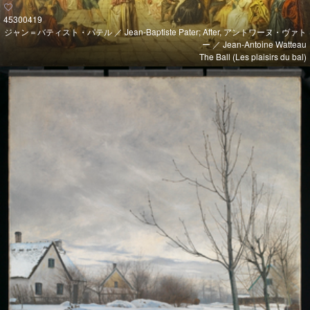
45300419
ジャン＝バティスト・パテル ／ Jean-Baptiste Pater; After, アントワーヌ・ヴァト
ー ／ Jean-Antoine Watteau
The Ball (Les plaisirs du bal)