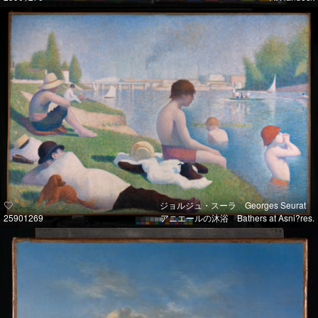
ジョルジュ・スーラ Georges Seurat
25901269
アニエールの沐浴 Bathers at Asni?res.