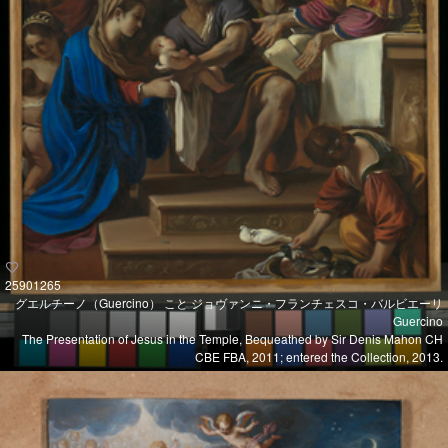
25901265
グエルチーノ（Guercino） こと ジョヴァンニ・フランチェスコ・バルビエーリ
Guercino
The Presentation of Jesus in the Temple, Bequeathed by Sir Denis Mahon CH
CBE FBA, 2011; entered the Collection, 2013.