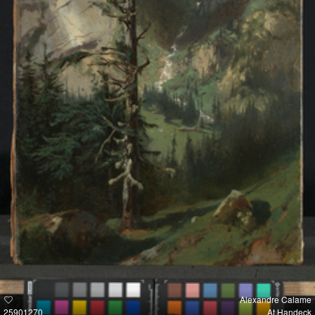
Alexandre Calame
25901270
At Handeck