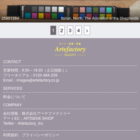
25901264
Italian, North, The Adoration of the Shepherds
1
2
3
4
>
CONTACT
営業時間：9:30～18:30（土日祝除く）
フリーダイアル：0120-484-239
Email：
images@artefactory.co.jp
SERVICES
料金について
COMPANY
会社情報：
株式会社アーテファクトリー
アートEC：
ARTGENE SHIOP
Twitter：
Artefactory_Inc
利用規約
プライバシーポリシー