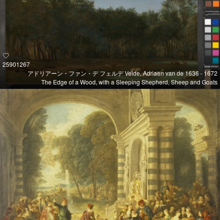
25901267
アドリアーン・ファン・デ フェルデ Velde, Adriaen van de 1636 - 1672
The Edge of a Wood, with a Sleeping Shepherd, Sheep and Goats