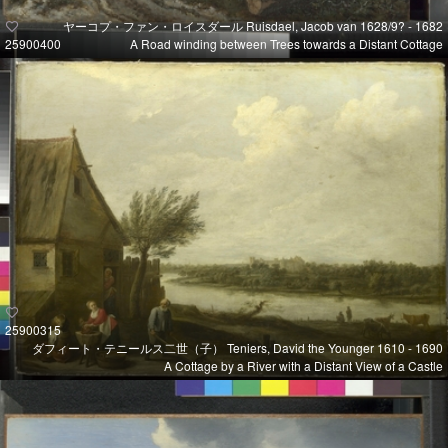
ヤーコプ・ファン・ロイスダール Ruisdael, Jacob van 1628/9? - 1682
25900400
A Road winding between Trees towards a Distant Cottage
25900315
ダフィート・テニールス二世（子） Teniers, David the Younger 1610 - 1690
A Cottage by a River with a Distant View of a Castle