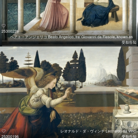
25300226
ベアト・アンジェリコ Beato Angelico, fra' Giovanni da Fiesole, known as
受胎告知
レオナルド・ダ・ヴィンチ Leonardo da Vinci
25300196
受胎告知