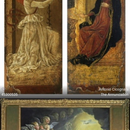
Antonio Cicognara
45300535
The Annunciation