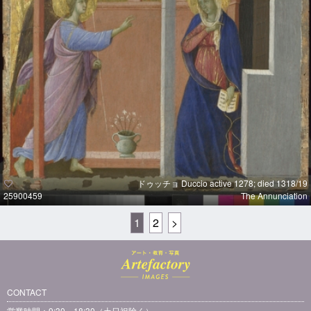
ドゥッチョ Duccio active 1278; died 1318/19
25900459
The Annunciation
1
2
>
CONTACT
営業時間：9:30～18:30（土日祝除く）