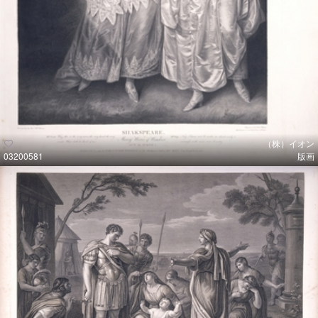
（株）イオン
03200581
版画