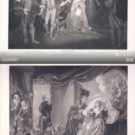
（株）イオン
03200567
版画