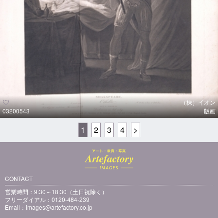
（株）イオン
03200543
版画
1
2
3
4
>
CONTACT
営業時間：9:30～18:30（土日祝除く）
フリーダイアル：0120-484-239
Email：
images@artefactory.co.jp