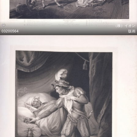
（株）イオン
03200564
版画