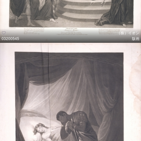
（株）イオン
03200545
版画