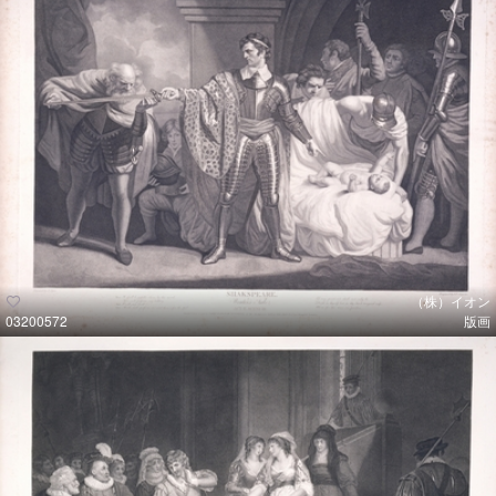
（株）イオン
03200572
版画