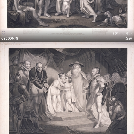
（株）イオン
03200578
版画