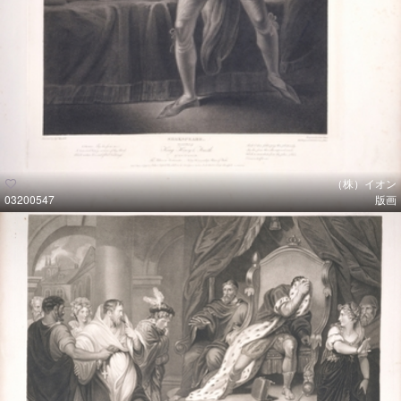
（株）イオン
03200547
版画