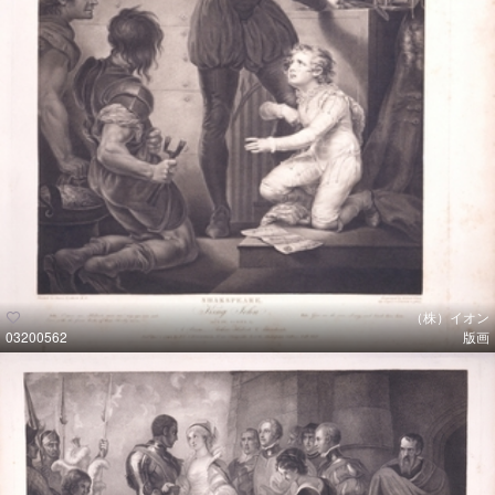
（株）イオン
03200562
版画