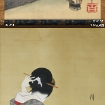
葛飾北斎
15100031
李白観瀑図