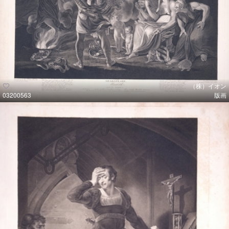
（株）イオン
03200563
版画