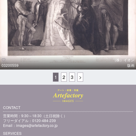
（株）イオン
03200559
版画
1
2
3
>
CONTACT
営業時間：9:30～18:30（土日祝除く）
フリーダイアル：0120-484-239
Email：
images@artefactory.co.jp
SERVICES