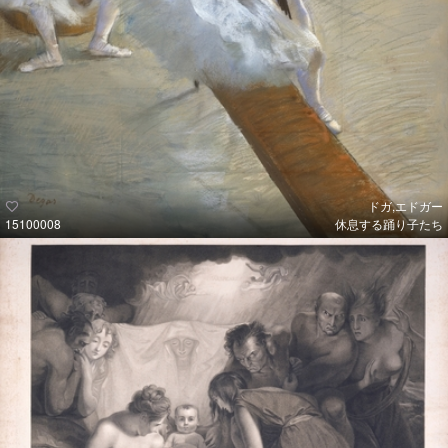
ドガ,エドガー
15100008
休息する踊り子たち