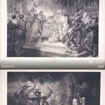
（株）イオン
03200573
版画