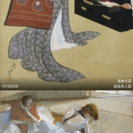
葛飾北斎
15100028
鏡面美人図