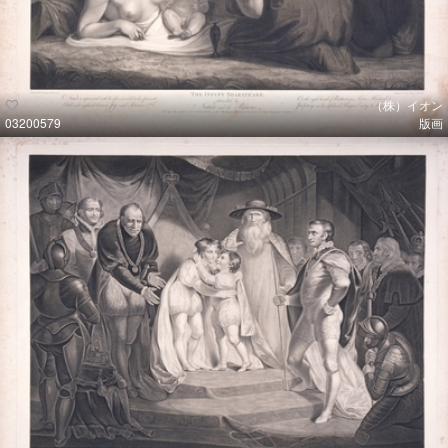
（株）イオン
03200579
版画