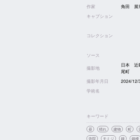
作家
角田 展
キャプション
コレクション
ソース
日本 近
撮影地
尾町
撮影年月日
2024/12/
学術名
キーワード
昼
晴れ
建物
町
寺院
モミジ
鐘
鐘楼