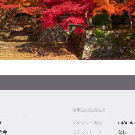
使用上の注意など
0
クレジット表記
(c)Artefa
光寺
モデルリリース
なし