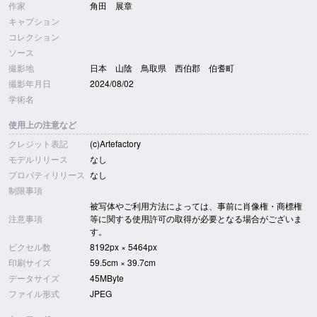
作家
角田 展章
キャプション
コレクション
ソース
撮影地
日本 山陰 鳥取県 西伯郡 伯耆町
撮影年月日
2024/08/02
学術名
使用上の注意など
クレジット表記
(c)Artefactory
モデルリリース
なし
プロパティリリース
なし
制限事項
被写体やご利用方法によっては、事前に肖像権・商標権
注意事項
等に関する使用許可の取得が必要となる場合がございま
す。
ピクセル数
8192px × 5464px
印刷サイズ
59.5cm × 39.7cm
データサイズ
45MByte
ファイル形式
JPEG