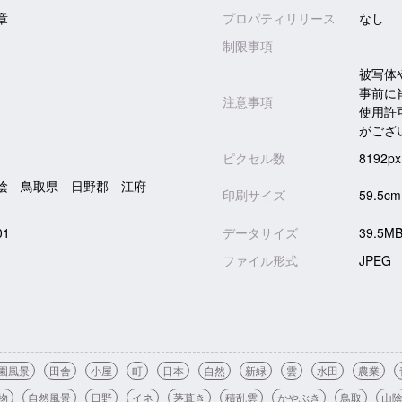
章
プロパティリリース
なし
制限事項
被写体
事前に
注意事項
使用許
がござ
ピクセル数
8192px
陰 鳥取県 日野郡 江府
印刷サイズ
59.5cm
01
データサイズ
39.5MB
ファイル形式
JPEG
園風景
田舎
小屋
町
日本
自然
新緑
雲
水田
農業
物
自然風景
日野
イネ
茅葺き
積乱雲
かやぶき
鳥取
山