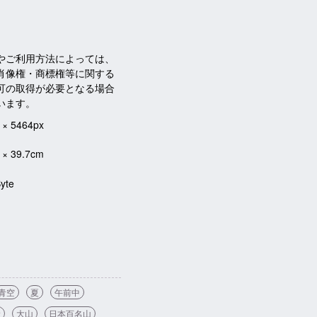
やご利用方法によっては、
肖像権・商標権等に関する
可の取得が必要となる場合
います。
 × 5464px
 × 39.7cm
yte
青空
夏
午前中
陰
大山
日本百名山