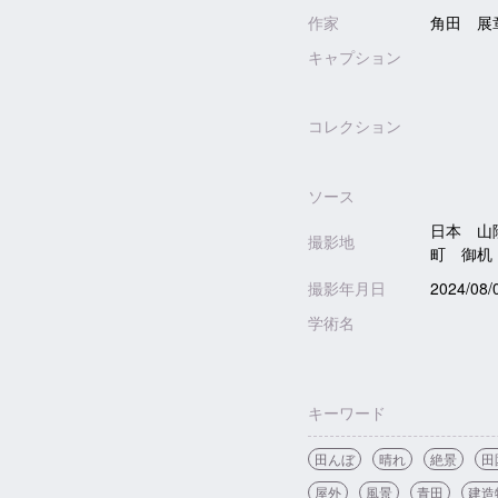
作家
角田 展
キャプション
コレクション
ソース
日本 山
撮影地
町 御机
撮影年月日
2024/08/
学術名
キーワード
田んぼ
晴れ
絶景
田
屋外
風景
青田
建造