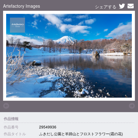
Artefactory Images
シェアする
作品情報
作品番号
29549936
作品タイトル
ふきだし公園と羊蹄山とフロストフラワー(霜の花)