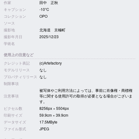
作家
田中 正秋
キャプション
-10℃
コレクション
OPO
ソース
撮影地
北海道 京極町
撮影年月日
2025/12/23
学術名
使用上の注意など
クレジット表記
(c)Artefactory
モデルリリース
なし
プロパティリリース
なし
制限事項
被写体やご利用方法によっては、事前に肖像権・商標権
注意事項
等に関する使用許可の取得が必要となる場合がございま
す。
ピクセル数
8256px × 5504px
印刷サイズ
59.9cm × 39.9cm
データサイズ
17.5MByte
ファイル形式
JPEG