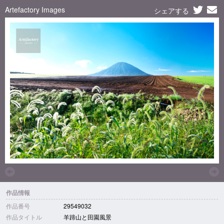
Artefactory Images
シェアする
作品情報
作品番号
29549032
作品タイトル
羊蹄山と田園風景