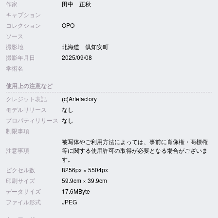
作家
田中 正秋
キャプション
コレクション
OPO
ソース
撮影地
北海道 倶知安町
撮影年月日
2025/09/08
学術名
使用上の注意など
クレジット表記
(c)Artefactory
モデルリリース
なし
プロパティリリース
なし
制限事項
被写体やご利用方法によっては、事前に肖像権・商標権
注意事項
等に関する使用許可の取得が必要となる場合がございま
す。
ピクセル数
8256px × 5504px
印刷サイズ
59.9cm × 39.9cm
データサイズ
17.6MByte
ファイル形式
JPEG