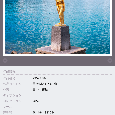
作品情報
作品番号
29548884
作品タイトル
田沢湖とたつこ像
作家
田中 正秋
キャプション
コレクション
OPO
ソース
撮影地
秋田県 仙北市