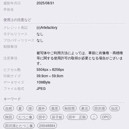
撮影年月日
2025/08/31
学術名
使用上の注意など
クレジット表記
(c)Artefactory
モデルリリース
なし
プロパティリリース
なし
制限事項
被写体やご利用方法によっては、事前に肖像権・商標権
注意事項
等に関する使用許可の取得が必要となる場合がございま
す。
ピクセル数
5504px × 8256px
印刷サイズ
39.9cm × 59.9cm
データサイズ
10MByte
ファイル形式
JPEG
キーワード
自然
夏
湖
屋外
風景
秋田県
東北
田沢湖
仙北
秋田
たつこ像
田中
辰子姫
田中 正秋
こ
OPO
田沢湖とたつこ像
29548884