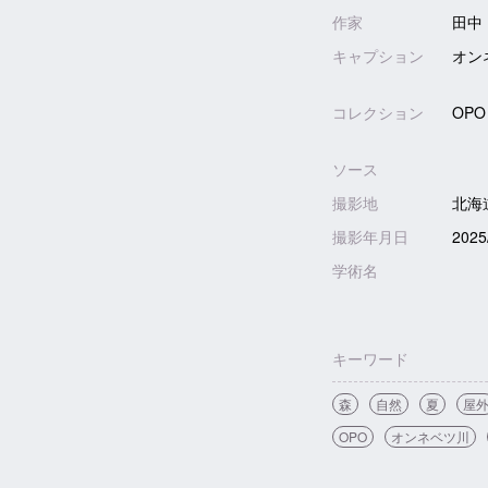
作家
田中
キャプション
オン
コレクション
OPO
ソース
撮影地
北海
撮影年月日
2025
学術名
キーワード
森
自然
夏
屋
OPO
オンネベツ川