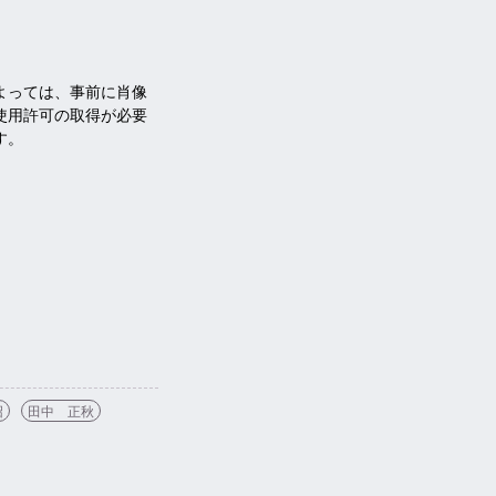
よっては、事前に肖像
使用許可の取得が必要
す。
沼
田中 正秋