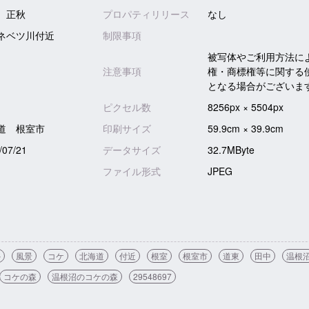
 正秋
プロパティリリース
なし
ネベツ川付近
制限事項
被写体やご利用方法に
注意事項
権・商標権等に関する
となる場合がございま
ピクセル数
8256px × 5504px
道 根室市
印刷サイズ
59.9cm × 39.9cm
/07/21
データサイズ
32.7MByte
ファイル形式
JPEG
外
風景
コケ
北海道
付近
根室
根室市
道東
田中
温根
コケの森
温根沼のコケの森
29548697