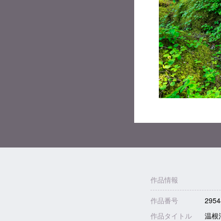
作品情報
作品番号
2954
作品タイトル
温根