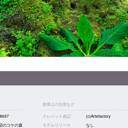
使用上の注意など
8697
クレジット表記
(c)Artefactory
沼のコケの森
モデルリリース
なし