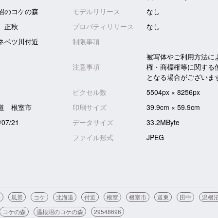
沼のコケの森
モデルリリース
なし
 正秋
プロパティリリース
なし
ネベツ川付近
制限事項
被写体やご利用方法に
注意事項
権・商標権等に関する
となる場合がございま
ピクセル数
5504px × 8256px
道 根室市
印刷サイズ
39.9cm × 59.9cm
/07/21
データサイズ
33.2MByte
ファイル形式
JPEG
外
風景
コケ
北海道
付近
根室
根室市
道東
田中
温根
コケの森
温根沼のコケの森
29548696