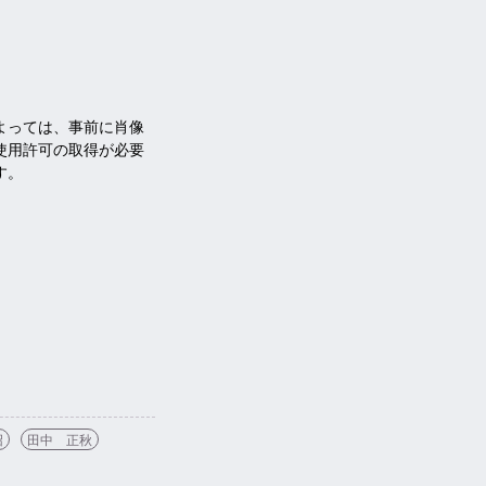
よっては、事前に肖像
使用許可の取得が必要
す。
沼
田中 正秋