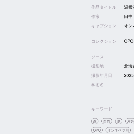
作品タイトル
温根
作家
田中
キャプション
オン
コレクション
OPO
ソース
撮影地
北海
撮影年月日
2025
学術名
キーワード
森
自然
夏
屋
OPO
オンネベツ川