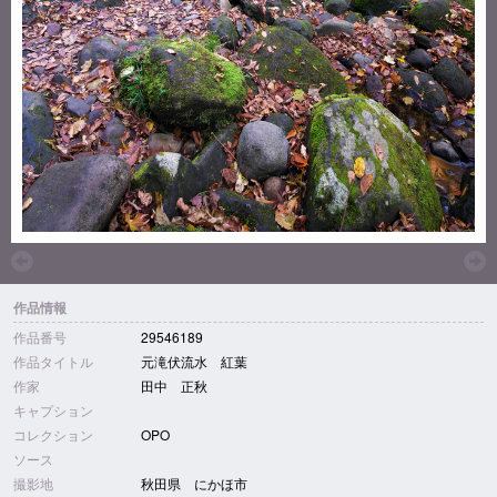
作品情報
作品番号
29546189
作品タイトル
元滝伏流水 紅葉
作家
田中 正秋
キャプション
コレクション
OPO
ソース
撮影地
秋田県 にかほ市