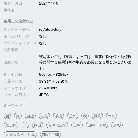
撮影年月日
2024/11/10
学術名
使用上の注意など
クレジット表記
(c)Artefactory
モデルリリース
なし
プロパティリリース
なし
制限事項
被写体やご利用方法によっては、事前に肖像権・商標権
注意事項
等に関する使用許可の取得が必要となる場合がございま
す。
ピクセル数
5504px × 8256px
印刷サイズ
39.9cm × 59.9cm
データサイズ
22.4MByte
ファイル形式
JPEG
キーワード
岩
滝
自然
紅葉
渓流
屋外
秋
風景
コケ
秋田県
市
秋田
元滝伏流水
田中
田中 正秋
OPO
元滝伏流水 紅葉
29546189