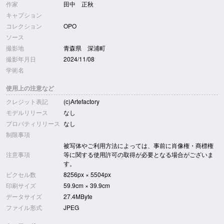
作家
田中 正秋
キャプション
コレクション
OPO
ソース
撮影地
青森県 深浦町
撮影年月日
2024/11/08
学術名
使用上の注意など
クレジット表記
(c)Artefactory
モデルリリース
なし
プロパティリリース
なし
制限事項
被写体やご利用方法によっては、事前に肖像権・商標権
注意事項
等に関する使用許可の取得が必要となる場合がございま
す。
ピクセル数
8256px × 5504px
印刷サイズ
59.9cm × 39.9cm
データサイズ
27.4MByte
ファイル形式
JPEG