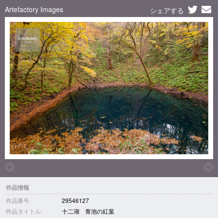
Artefactory Images
シェアする
作品情報
作品番号
29546127
作品タイトル
十二湖 青池の紅葉