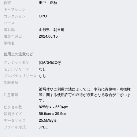
作家
田中 正秋
キャプション
コレクション
OPO
ソース
撮影地
山形県 朝日町
撮影年月日
2024/06/15
学術名
使用上の注意など
クレジット表記
(c)Artefactory
モデルリリース
なし
プロパティリリース
なし
制限事項
被写体やご利用方法によっては、事前に肖像権・商標権
注意事項
等に関する使用許可の取得が必要となる場合がございま
す。
ピクセル数
8256px × 5504px
印刷サイズ
59.9cm × 39.9cm
データサイズ
25.5MByte
ファイル形式
JPEG