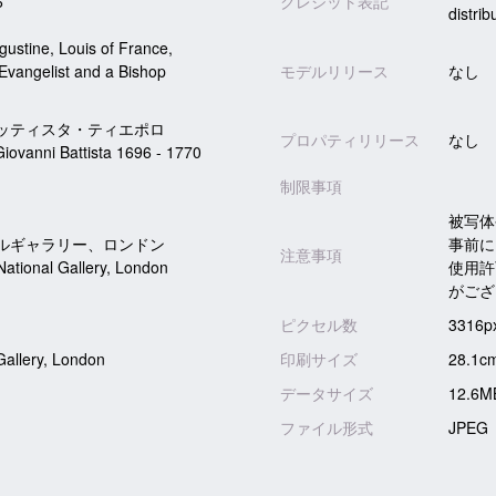
6
クレジット表記
distri
gustine, Louis of France,
Evangelist and a Bishop
モデルリリース
なし
ッティスタ・ティエポロ
プロパティリリース
なし
Giovanni Battista 1696 - 1770
制限事項
被写体
ルギャラリー、ロンドン
事前に
注意事項
tional Gallery, London
使用許
がござ
ピクセル数
3316p
Gallery, London
印刷サイズ
28.1c
データサイズ
12.6M
ファイル形式
JPEG