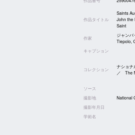
作品番号
2590047
Saints Au
作品タイトル
John the 
Saint
ジャンバ
作家
Tiepolo, 
キャプション
ナショナ
コレクション
／ The Na
ソース
撮影地
National 
撮影年月日
学術名