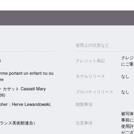
使用上の注意など
クレジ
6
クレジット表記
にご案
mme portant un enfant nu ou
モデルリリース
なし
re
サット Cassatt Mary
プロパティリリース
なし
26)
pher：Herve Lewandowski,
制限事項
被写体
事前に
フランス美術館連合）
注意事項
使用許
がござ