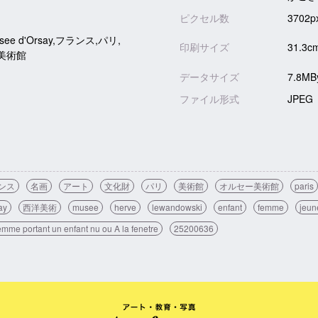
ピクセル数
3702p
musee d'Orsay,フランス,パリ,
印刷サイズ
31.3c
美術館
データサイズ
7.8MB
ファイル形式
JPEG
ンス
名画
アート
文化財
パリ
美術館
オルセー美術館
paris
ay
西洋美術
musee
herve
lewandowski
enfant
femme
jeun
mme portant un enfant nu ou A la fenetre
25200636