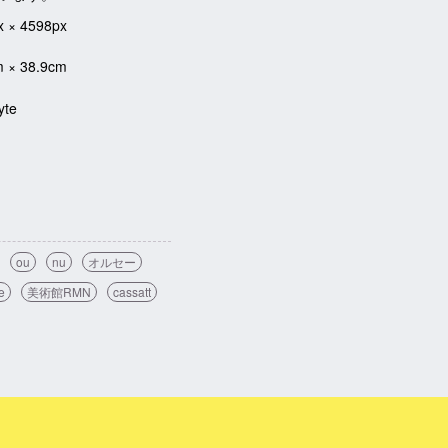
x × 4598px
m × 38.9cm
yte
ou
nu
オルセー
e
美術館RMN
cassatt