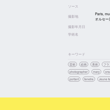
ソース
Paris, 
撮影地
オルセー
撮影年月日
学術名
キーワード
芸術
絵画
美術
フラ
photographer
mary
ors
portant
fenetre
Jeune fe