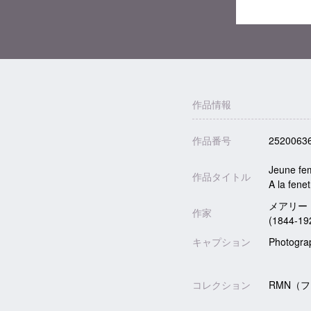
作品情報
作品番号
2520063
Jeune fe
作品タイトル
A la fenet
メアリー・カ
作家
(1844-19
キャプション
Photogra
コレクション
RMN（