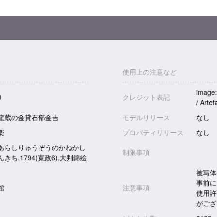
使用上の注意など
image
0
クレジット表記
/ Artef
龍蔵の金貸石部金吉
モデルリリース
なし
楽
プロパティリリース
なし
あらしりゅうぞうのかねかし
制限事項
きち,1794(寛政6),大判錦絵
被写体
事前に
館
注意事項
使用許
がござ