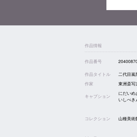
作品情報
作品番号
2040087
作品タイトル
二代目嵐
作家
東洲斎写
にだいめ
キャプション
いしべきん
コレクション
山種美術