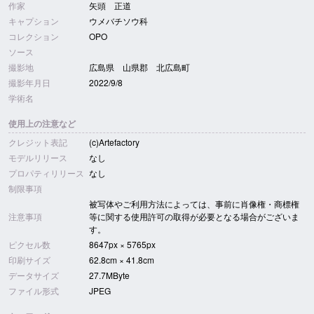
作家
矢頭 正道
キャプション
ウメバチソウ科
コレクション
OPO
ソース
撮影地
広島県 山県郡 北広島町
撮影年月日
2022/9/8
学術名
使用上の注意など
クレジット表記
(c)Artefactory
モデルリリース
なし
プロパティリリース
なし
制限事項
被写体やご利用方法によっては、事前に肖像権・商標権
注意事項
等に関する使用許可の取得が必要となる場合がございま
す。
ピクセル数
8647px × 5765px
印刷サイズ
62.8cm × 41.8cm
データサイズ
27.7MByte
ファイル形式
JPEG