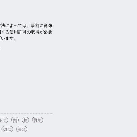
方法によっては、事前に肖像
関する使用許可の取得が必要
ざいます。
x
トゲ
頭
棘
野草
OPO
矢頭