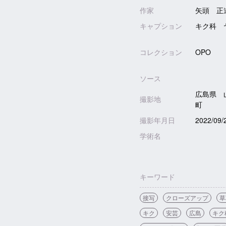
作家
矢頭 正
キャプション
キク科 
コレクション
OPO
ソース
広島県 
撮影地
町
撮影年月日
2022/09/
学術名
キーワード
接写
クローズアップ
草
キク
安芸
広島
キク