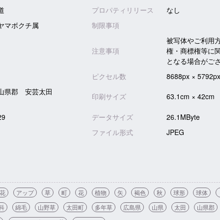
道
プロパティリリース
なし
ヤマボクチ属
制限事項
被写体やご利用
注意事項
権・商標権等に
となる場合がご
ピクセル数
8688px × 5792p
山県郡 安芸太田
印刷サイズ
63.1cm × 42cm
29
データサイズ
26.1MByte
ファイル形式
JPEG
花
アップ
草
町
花
植物
矢
褐色
秋
球形
球体
科
綿毛
山野草
太田町
多年草
広島県
山県
太田
山県郡