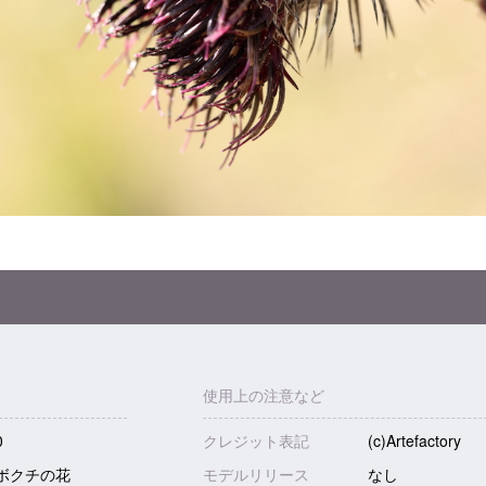
使用上の注意など
0
クレジット表記
(c)Artefactory
ボクチの花
モデルリリース
なし