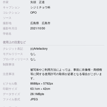
作家
矢頭 正道
キャプション
シジミチョウ科
コレクション
OPO
ソース
撮影地
広島県 広島市
撮影年月日
2021/10/30
学術名
使用上の注意など
クレジット表記
(c)Artefactory
モデルリリース
なし
プロパティリリース
なし
制限事項
被写体やご利用方法によっては、事前に肖像権・商標権
注意事項
等に関する使用許可の取得が必要となる場合がございま
す。
ピクセル数
8688px × 5792px
印刷サイズ
63.1cm × 42cm
データサイズ
28.1MByte
ファイル形式
JPEG