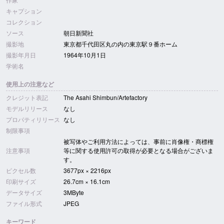
キャプション
コレクション
ソース
朝日新聞社
撮影地
東京都千代田区丸の内の東京駅９番ホーム
撮影年月日
1964年10月1日
学術名
使用上の注意など
クレジット表記
The Asahi Shimbun/Artefactory
モデルリリース
なし
プロパティリリース
なし
制限事項
被写体やご利用方法によっては、事前に肖像権・商標権
注意事項
等に関する使用許可の取得が必要となる場合がございま
す。
ピクセル数
3677px × 2216px
印刷サイズ
26.7cm × 16.1cm
データサイズ
3MByte
ファイル形式
JPEG
キーワード