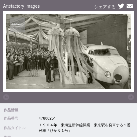
Artefactory Images
シェアする
作品情報
作品番号
47800251
１９６４年 東海道新幹線開業 東京駅を発車する１番
作品タイトル
列車「ひかり１号」
作家