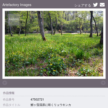
Artefactory Images
シェアする
作品情報
作品番号
47502721
作品タイトル
鯉ヶ窪湿原に咲くリュウキンカ