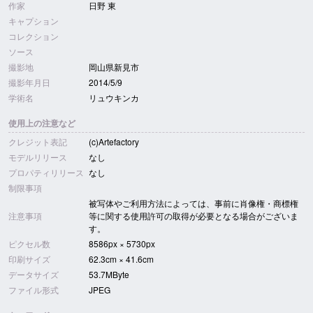
作家
日野 東
キャプション
コレクション
ソース
撮影地
岡山県新見市
撮影年月日
2014/5/9
学術名
リュウキンカ
使用上の注意など
クレジット表記
(c)Artefactory
モデルリリース
なし
プロパティリリース
なし
制限事項
被写体やご利用方法によっては、事前に肖像権・商標権
注意事項
等に関する使用許可の取得が必要となる場合がございま
す。
ピクセル数
8586px × 5730px
印刷サイズ
62.3cm × 41.6cm
データサイズ
53.7MByte
ファイル形式
JPEG