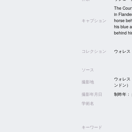
The Court
in Flande
キャプション
horse beh
his blue 
behind hi
コレクション
ウォレス
ソース
ウォレス
撮影地
ンドン）
撮影年月日
制昨年： pr
学術名
キーワード