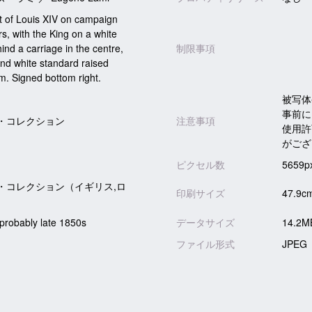
 of Louis XIV on campaign
rs, with the King on a white
ind a carriage in the centre,
制限事項
and white standard raised
m. Signed bottom right.
被写体
事前に
・コレクション
注意事項
使用許
がござ
ピクセル数
5659p
・コレクション（イギリス,ロ
印刷サイズ
47.9c
obably late 1850s
データサイズ
14.2M
ファイル形式
JPEG