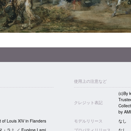
使用上の注意など
(c)By 
Truste
1
クレジット表記
Collect
by AMF
 of Louis XIV in Flanders
モデルリリース
なし
ラミ ／ Eugène Lami
プロパティリリース
なし