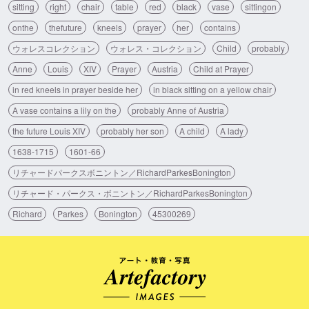
sitting
right
chair
table
red
black
vase
sittingon
onthe
thefuture
kneels
prayer
her
contains
ウォレスコレクション
ウォレス・コレクション
Child
probably
Anne
Louis
XIV
Prayer
Austria
Child at Prayer
in red kneels in prayer beside her
in black sitting on a yellow chair
A vase contains a lily on the
probably Anne of Austria
the future Louis XIV
probably her son
A child
A lady
1638-1715
1601-66
リチャードパークスボニントン／RichardParkesBonington
リチャード・パークス・ボニントン／RichardParkesBonington
Richard
Parkes
Bonington
45300269