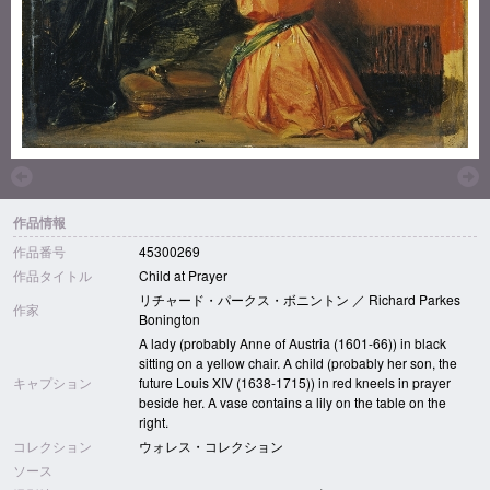
作品情報
作品番号
45300269
作品タイトル
Child at Prayer
リチャード・パークス・ボニントン ／ Richard Parkes
作家
Bonington
A lady (probably Anne of Austria (1601-66)) in black
sitting on a yellow chair. A child (probably her son, the
キャプション
future Louis XIV (1638-1715)) in red kneels in prayer
beside her. A vase contains a lily on the table on the
right.
コレクション
ウォレス・コレクション
ソース