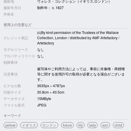
撮影地
ウォレス・コレクション（イギリス,ロンドン）
撮影年月日
制昨年： c. 1827
学術名
使用上の注意など
(c)By kind permission of the Trustees of the Wallace
クレジット表記
Collection, London / distributed by AMF-Artefactory /
Artefactory
モデルリリース
なし
プロパティリリース
なし
制限事項
被写体やご利用方法によっては、事前に肖像権・商標権
注意事項
等に関する使用許可の取得が必要となる場合がございま
す。
ピクセル数
3635px × 4787px
印刷サイズ
30.8cm × 40.5cm
データサイズ
15MByte
ファイル形式
JPEG
キーワード
yellow
イギリス
ロンドン
future
lily
lady
son
child