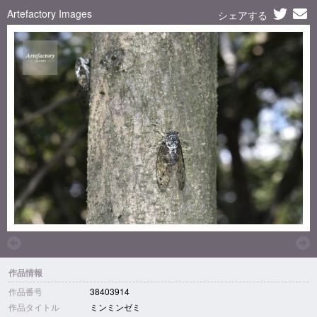
Artefactory Images
シェアする
作品情報
作品番号
38403914
作品タイトル
ミンミンゼミ