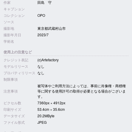
作家
田島 守
キャプション
コレクション
OPO
ソース
撮影地
東京都武蔵村山市
撮影年月日
2023/7
学術名
使用上の注意など
クレジット表記
(c)Artefactory
モデルリリース
なし
プロパティリリース
なし
制限事項
被写体やご利用方法によっては、事前に肖像権・商標権
注意事項
等に関する使用許可の取得が必要となる場合がございま
す。
ピクセル数
7360px × 4912px
印刷サイズ
53.4cm × 35.6cm
データサイズ
20.2MByte
ファイル形式
JPEG