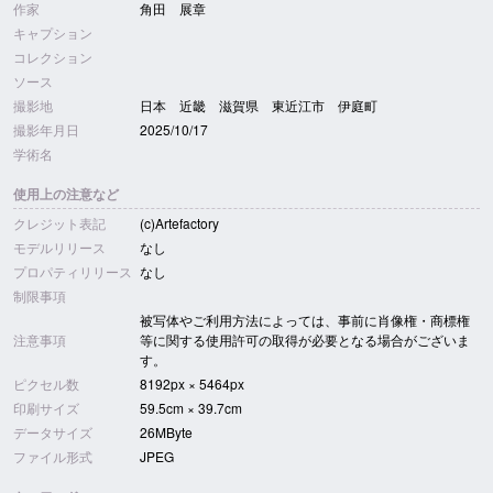
作家
角田 展章
キャプション
コレクション
ソース
撮影地
日本 近畿 滋賀県 東近江市 伊庭町
撮影年月日
2025/10/17
学術名
使用上の注意など
クレジット表記
(c)Artefactory
モデルリリース
なし
プロパティリリース
なし
制限事項
被写体やご利用方法によっては、事前に肖像権・商標権
注意事項
等に関する使用許可の取得が必要となる場合がございま
す。
ピクセル数
8192px × 5464px
印刷サイズ
59.5cm × 39.7cm
データサイズ
26MByte
ファイル形式
JPEG