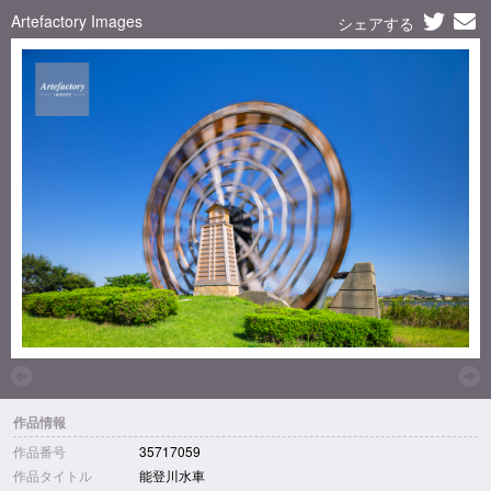
Artefactory Images
シェアする
作品情報
作品番号
35717059
作品タイトル
能登川水車