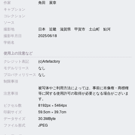
作家
角田 展章
キャプション
コレクション
ソース
撮影地
日本 近畿 滋賀県 甲賀市 土山町 鮎河
撮影年月日
2025/06/18
学術名
使用上の注意など
クレジット表記
(c)Artefactory
モデルリリース
なし
プロパティリリース
なし
制限事項
被写体やご利用方法によっては、事前に肖像権・商標権
注意事項
等に関する使用許可の取得が必要となる場合がございま
す。
ピクセル数
8192px × 5464px
印刷サイズ
59.5cm × 39.7cm
データサイズ
30.3MByte
ファイル形式
JPEG