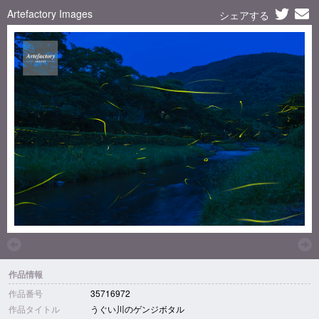
Artefactory Images
シェアする
作品情報
作品番号
35716972
作品タイトル
うぐい川のゲンジボタル