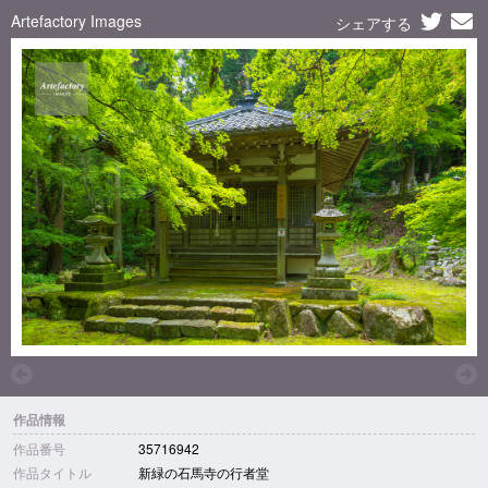
Artefactory Images
シェアする
作品情報
作品番号
35716942
作品タイトル
新緑の石馬寺の行者堂