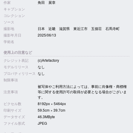
作家
角田 展章
キャプション
コレクション
ソース
撮影地
日本 近畿 滋賀県 東近江市 五個荘 石馬寺町
撮影年月日
2025/06/13
学術名
使用上の注意など
クレジット表記
(c)Artefactory
モデルリリース
なし
プロパティリリース
なし
制限事項
被写体やご利用方法によっては、事前に肖像権・商標権
注意事項
等に関する使用許可の取得が必要となる場合がございま
す。
ピクセル数
8192px × 5464px
印刷サイズ
59.5cm × 39.7cm
データサイズ
46.3MByte
ファイル形式
JPEG