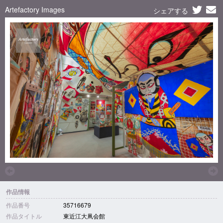
Artefactory Images
シェアする
作品情報
作品番号
35716679
作品タイトル
東近江大凧会館