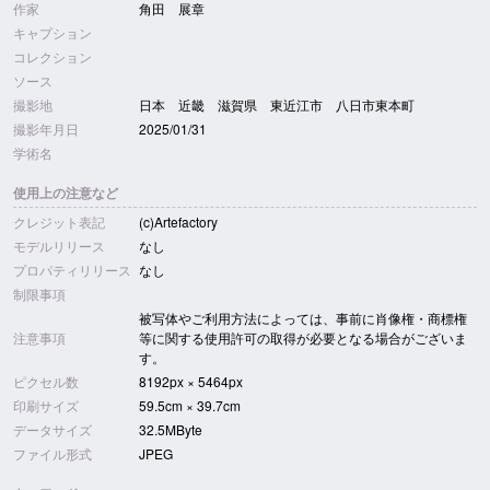
作家
角田 展章
キャプション
コレクション
ソース
撮影地
日本 近畿 滋賀県 東近江市 八日市東本町
撮影年月日
2025/01/31
学術名
使用上の注意など
クレジット表記
(c)Artefactory
モデルリリース
なし
プロパティリリース
なし
制限事項
被写体やご利用方法によっては、事前に肖像権・商標権
注意事項
等に関する使用許可の取得が必要となる場合がございま
す。
ピクセル数
8192px × 5464px
印刷サイズ
59.5cm × 39.7cm
データサイズ
32.5MByte
ファイル形式
JPEG