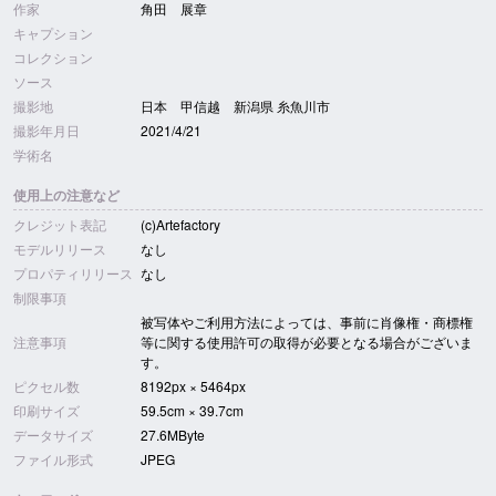
作家
角田 展章
キャプション
コレクション
ソース
撮影地
日本 甲信越 新潟県 糸魚川市
撮影年月日
2021/4/21
学術名
使用上の注意など
クレジット表記
(c)Artefactory
モデルリリース
なし
プロパティリリース
なし
制限事項
被写体やご利用方法によっては、事前に肖像権・商標権
注意事項
等に関する使用許可の取得が必要となる場合がございま
す。
ピクセル数
8192px × 5464px
印刷サイズ
59.5cm × 39.7cm
データサイズ
27.6MByte
ファイル形式
JPEG